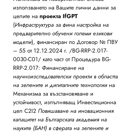
използването на Вашите лични данни за
целите на
проекта IfGPT
(
Инфраструктура за фина настройка на
предварително обучени големи езикови
модели
), финансиран по Договор № ПВУ
– 55 от 12.12.2024 г. /BG-RRP-2.017-
0030-C01/ като част от Процедура BG-
RRP-2.017:
Финансиране на
научноизследователски проекти в областта
на зелените и дигиталните технологии
на
Механизма за възстановяване и
устойчивост, изпълняващ Инвестиционна
цел C2I2
Повишаване на иновационния
капацитет на Българската академия на
науките (БАН) в сферата на зелените и