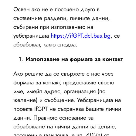
Освен ако не е посочено друго в
съответните раздели, личните данни,
събирани при използването на
уебстраницата
https://ifGPT.dcl.bas.bg
, се
обработват, както следва:
Използване на формата за контакт
Ако решите да се свържете с нас чрез
формата за контакт, предоставяте своето
име, имейл адрес, организация (по
желание) и съобщение. Уебстраницата на
проекта IfGPT не съхранява Вашите лични
данни. Правното основание за
обработване на лични данни за целите,
посочени в тази точка, е чл. 6(1)(a) от